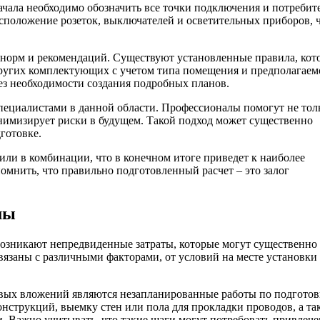
ачала необходимо обозначить все точки подключения и потребит
сположение розеток, выключателей и осветительных приборов, 
 норм и рекомендаций. Существуют установленные правила, кот
ругих комплектующих с учетом типа помещения и предполагаем
без необходимости создания подробных планов.
пециалистами в данной области. Профессионалы помогут не толь
инимизирует риски в будущем. Такой подход может существенно
готовке.
или в комбинации, что в конечном итоге приведет к наиболее
омнить, что правильно подготовленный расчет – это залог
мы
возникают непредвиденные затраты, которые могут существенно
вязаны с различными факторами, от условий на месте установки
ых вложений являются незапланированные работы по подготов
онструкций, выемку стен или пола для прокладки проводов, а та
. Важно учитывать, что такие шаги могут потребовать привлеч