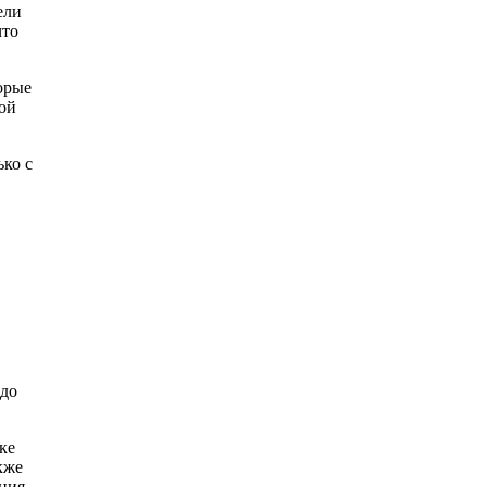
ели
что
орые
ой
ко с
 до
ке
кже
ения