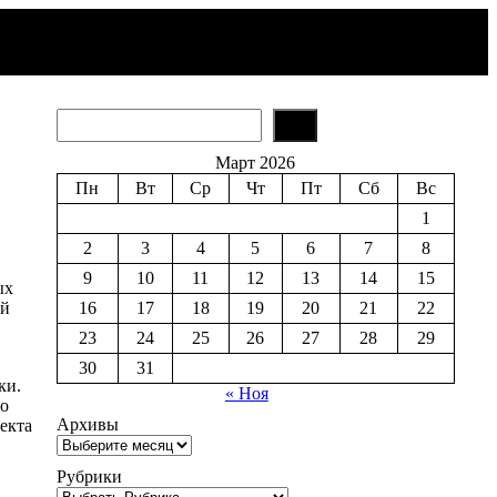
S
e
a
Март 2026
r
Пн
Вт
Ср
Чт
Пт
Сб
Вс
c
h
1
2
3
4
5
6
7
8
9
10
11
12
13
14
15
ых
ей
16
17
18
19
20
21
22
23
24
25
26
27
28
29
30
31
ки.
« Ноя
то
Архивы
екта
Рубрики