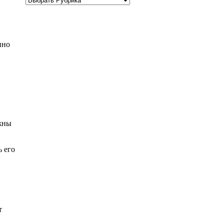
нно
ажны
ь его
т