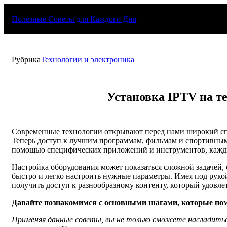
Перейти
к
Полезные Советы для Каждого Дня
содержимому
Рубрика
Технологии и электроника
Установка IPTV на т
Современные технологии открывают перед нами широкий сп
Теперь доступ к лучшим программам, фильмам и спортивным 
помощью специфических приложений и инструментов, кажды
Настройка оборудования может показаться сложной задачей, 
быстро и легко настроить нужные параметры. Имея под руко
получить доступ к разнообразному контенту, который удовл
Давайте познакомимся с основными шагами, которые помог
Применяя данные советы, вы не только сможете насладитьс