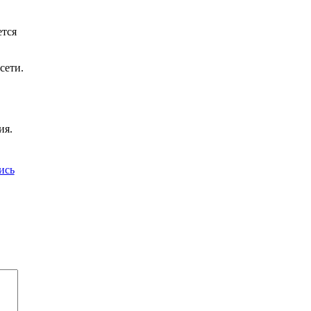
ется
сети.
ия.
ись