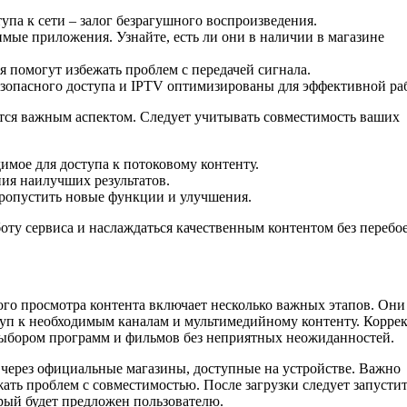
упа к сети – залог безрагушного воспроизведения.
имые приложения. Узнайте, есть ли они в наличии в магазине
 помогут избежать проблем с передачей сигнала.
езопасного доступа и IPTV оптимизированы для эффективной ра
тся важным аспектом. Следует учитывать совместимость ваших
имое для доступа к потоковому контенту.
ия наилучших результатов.
пропустить новые функции и улучшения.
оту сервиса и наслаждаться качественным контентом без перебое
го просмотра контента включает несколько важных этапов. Они
уп к необходимым каналам и мультимедийному контенту. Корре
выбором программ и фильмов без неприятных неожиданностей.
 через официальные магазины, доступные на устройстве. Важно
ать проблем с совместимостью. После загрузки следует запусти
рый будет предложен пользователю.