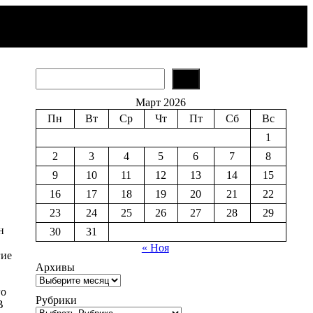
S
e
a
Март 2026
r
Пн
Вт
Ср
Чт
Пт
Сб
Вс
c
h
1
2
3
4
5
6
7
8
9
10
11
12
13
14
15
16
17
18
19
20
21
22
23
24
25
26
27
28
29
н
30
31
« Ноя
гие
Архивы
го
Рубрики
В