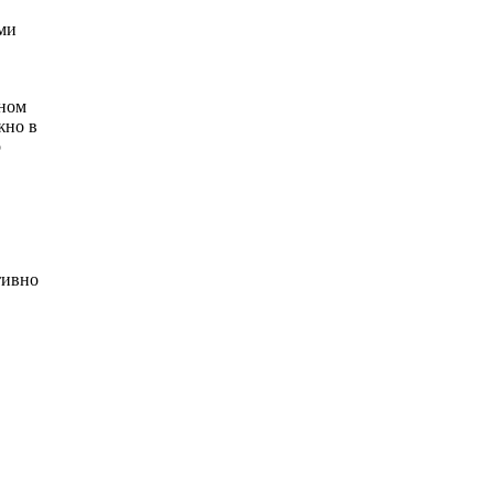
ми
ьном
жно в
р
тивно