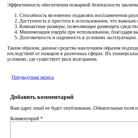
Эффективность обеспечения пожарной безопасности заключа
Способность мгновенно подавлять воспламенения раз
Доступность и простота в использовании, что важным о
Компактные размеры, позволяющие размещать средства
Минимизация ущерба при использовании, благодаря в
Долговечность и надежность в условиях эксплуатации.
Таким образом, данные средства наилучшим образом подходя
последствий от пожаров в различных сферах. Их универсал
условиях, где существует риск возгорания.
Предыдущая запись
Добавить комментарий
Ваш адрес email не будет опубликован.
Обязательные поля 
Комментарий
*