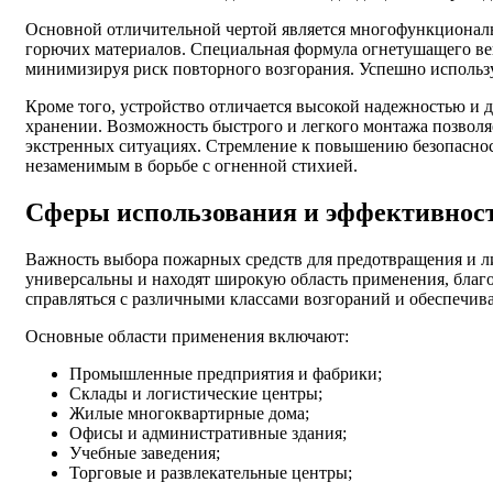
Основной отличительной чертой является многофункциональн
горючих материалов. Специальная формула огнетушащего вещ
минимизируя риск повторного возгорания. Успешно используе
Кроме того, устройство отличается высокой надежностью и 
хранении. Возможность быстрого и легкого монтажа позволяе
экстренных ситуациях. Стремление к повышению безопасно
незаменимым в борьбе с огненной стихией.
Сферы использования и эффективнос
Важность выбора пожарных средств для предотвращения и л
универсальны и находят широкую область применения, благ
справляться с различными классами возгораний и обеспечива
Основные области применения включают:
Промышленные предприятия и фабрики;
Склады и логистические центры;
Жилые многоквартирные дома;
Офисы и административные здания;
Учебные заведения;
Торговые и развлекательные центры;