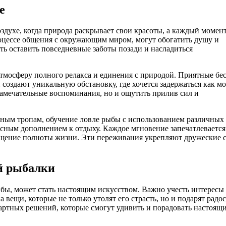
е
здухе, когда природа раскрывает свои красоты, а каждый момен
оцессе общения с окружающим миром, могут обогатить душу и
ть оставить повседневные заботы позади и насладиться
тмосферу полного релакса и единения с природой. Приятные бе
оздают уникальную обстановку, где хочется задержаться как м
замечательные воспоминания, но и ощутить прилив сил и
ным тропам, обучение ловле рыбы с использованием различных
расным дополнением к отдыху. Каждое мгновение запечатлевается
щущение полноты жизни. Эти переживания укрепляют дружеские 
й рыбалки
бы, может стать настоящим искусством. Важно учесть интересы
вещи, которые не только утолят его страсть, но и подарят радос
дартных решений, которые смогут удивить и порадовать настоящ