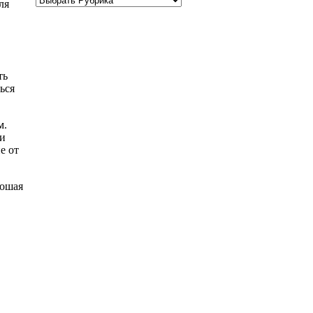
ля
ть
ься
м.
ти
е от
рошая