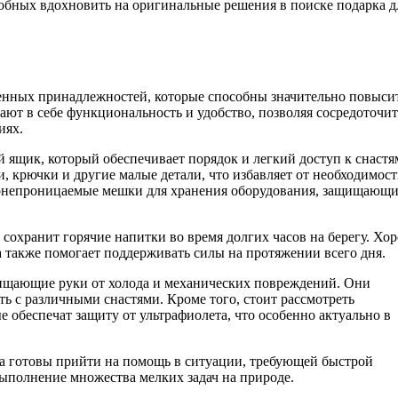
обных вдохновить на оригинальные решения в поиске подарка д
твенных принадлежностей, которые способны значительно повыси
ают в себе функциональность и удобство, позволяя сосредоточит
иях.
 ящик, который обеспечивает порядок и легкий доступ к снастя
 крючки и другие малые детали, что избавляет от необходимос
одонепроницаемые мешки для хранения оборудования, защищающи
сохранит горячие напитки во время долгих часов на берегу. Хо
 также помогает поддерживать силы на протяжении всего дня.
ищающие руки от холода и механических повреждений. Они
ь с различными снастями. Кроме того, стоит рассмотреть
 обеспечат защиту от ультрафиолета, что особенно актуально в
гда готовы прийти на помощь в ситуации, требующей быстрой
выполнение множества мелких задач на природе.