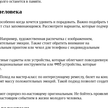
олго останется в памяти.
человека
собенно когда хочется удивить и порадовать. Важно подобрать т
нт стал запоминающимся. Рассмотрите варианты, которые подче
Например, художественная распечатка с изображением,
ительные эмоции. Также стоит обратить внимание на
нальным принтом или чехол для телефона с индивидуальным
езные гаджеты или устройства, которые облегчают повседневну
кциональные инструменты или स्मार्ट-устройства, которые
.
 Поход на мастер-класс по интересующему ремеслу, билет на кон
ят массу положительных эмоций. Такой подход позволит создат
лают сюрприз по-настоящему оригинальным. Не бойтесь проявля
настоящим событием в жизни молодого человека.