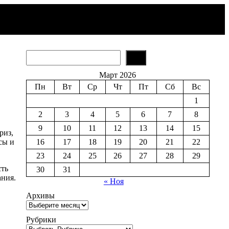
S
e
a
Март 2026
r
Пн
Вт
Ср
Чт
Пт
Сб
Вс
c
h
1
2
3
4
5
6
7
8
9
10
11
12
13
14
15
риз,
сы и
16
17
18
19
20
21
22
23
24
25
26
27
28
29
сть
30
31
ания.
« Ноя
Архивы
Рубрики