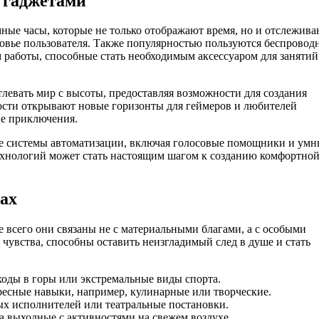
 гаджетами
ные часы, которые не только отображают время, но и отслежива
ровье пользователя. Также популярностью пользуются беспровод
 работы, способные стать необходимым аксессуаром для занятий
тлевать мир с высоты, предоставляя возможности для создания
ости открывают новые горизонты для геймеров и любителей
ые приключения.
е системы автоматизации, включая голосовые помощники и умн
ехнологий может стать настоящим шагом к созданию комфортной
ах
 всего они связаны не с материальными благами, а с особыми
увства, способны оставить неизгладимый след в душе и стать
ходы в горы или экстремальные виды спорта.
ересные навыки, например, кулинарные или творческие.
х исполнителей или театральные постановки.
а выходные с активностями на свежем воздухе.