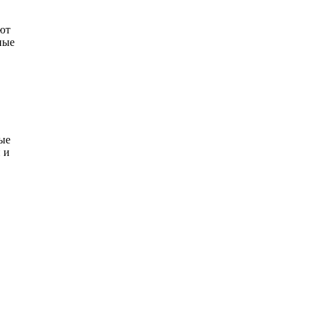
ют
ные
ые
 и