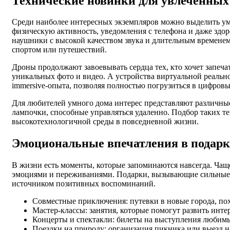
Технические новинки для увлеченных
Среди наиболее интересных экземпляров можно выделить ум
физическую активность, уведомления с телефона и даже здо
наушники с высокой качеством звука и длительным временем
спортом или путешествий.
Дроны продолжают завоевывать сердца тех, кто хочет запеча
уникальных фото и видео. А устройства виртуальной реальн
immersive-опыта, позволяя полностью погрузиться в цифров
Для любителей умного дома интерес представляют различны
лампочки, способные управляться удаленно. Подбор таких т
высокотехнологичной среды в повседневной жизни.
Эмоциональные впечатления в подарк
В жизни есть моменты, которые запоминаются навсегда. Чаще
эмоциями и переживаниями. Подарки, вызывающие сильные ч
источником позитивных воспоминаний.
Совместные приключения: путевки в новые города, по
Мастер-классы: занятия, которые помогут развить инт
Концерты и спектакли: билеты на выступления любимы
Поездки на природу: организация пикника или выезд н