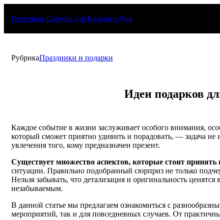
Перейти
к
Полезные Советы для Каждого Дня
содержимому
Рубрика
Праздники и подарки
Идеи подарков дл
Каждое событие в жизни заслуживает особого внимания, осо
который сможет приятно удивить и порадовать, — задача не 
увлечения того, кому предназначен презент.
Существует множество аспектов, которые стоит принять
ситуации. Правильно подобранный сюрприз не только подчер
Нельзя забывать, что детализация и оригинальность ценятся
незабываемым.
В данной статье мы предлагаем ознакомиться с разнообразн
мероприятий, так и для повседневных случаев. От практич