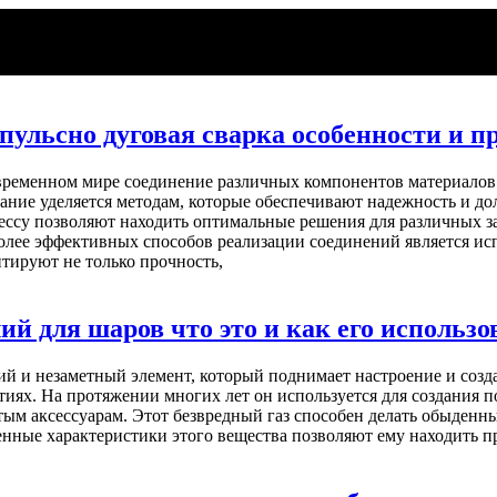
пульсно дуговая сварка особенности и 
временном мире соединение различных компонентов материалов 
ание уделяется методам, которые обеспечивают надежность и до
ессу позволяют находить оптимальные решения для различных за
олее эффективных способов реализации соединений является ис
нтируют не только прочность,
ий для шаров что это и как его использо
ий и незаметный элемент, который поднимает настроение и созд
тиях. На протяжении многих лет он используется для создания 
тым аксессуарам. Этот безвредный газ способен делать обыде
енные характеристики этого вещества позволяют ему находить п