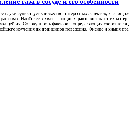
ление газа в сосуде и его особенности
ре науки существует множество интересных аспектов, касающих
транствах. Наиболее захватывающие характеристики этих матер
ржащей их. Совокупность факторов, определяющих состояние и 
нейшего изучения их принципов поведения. Физика и химия пре