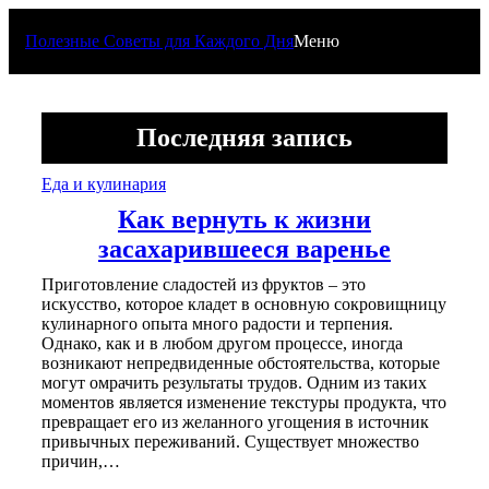
Перейти
к
Полезные Советы для Каждого Дня
Меню
содержимому
Последняя запись
Еда и кулинария
Как вернуть к жизни
засахарившееся варенье
Приготовление сладостей из фруктов – это
искусство, которое кладет в основную сокровищницу
кулинарного опыта много радости и терпения.
Однако, как и в любом другом процессе, иногда
возникают непредвиденные обстоятельства, которые
могут омрачить результаты трудов. Одним из таких
моментов является изменение текстуры продукта, что
превращает его из желанного угощения в источник
привычных переживаний. Существует множество
причин,…