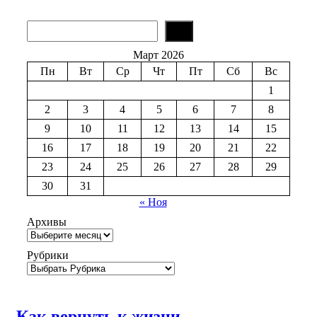
S
e
a
Март 2026
r
Пн
Вт
Ср
Чт
Пт
Сб
Вс
c
h
1
2
3
4
5
6
7
8
9
10
11
12
13
14
15
16
17
18
19
20
21
22
23
24
25
26
27
28
29
30
31
« Ноя
Архивы
Рубрики
Как вернуть к жизни